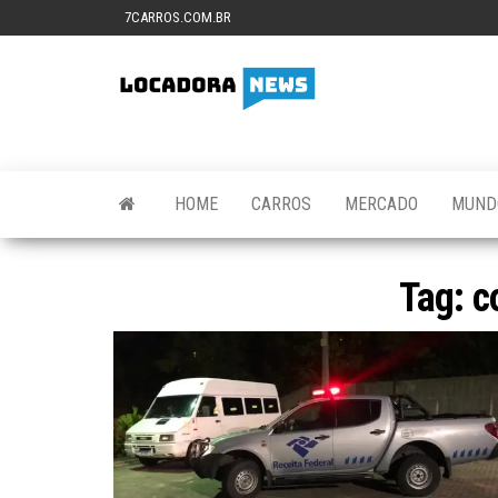
Skip
7CARROS.COM.BR
to
the
Locadora
Tudo
content
sobre
News
locadoras
de
veículos,
gestão
HOME
CARROS
MERCADO
MUND
veicular e
tecnologia
Tag:
c