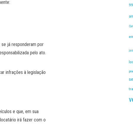
mente:
99
ar
Con
e
ar se já responderam por
jus
esponsabilizada pelo ato.
lo
ar infrações à legislação
pro
s
tr
v
ículos e que, em sua
locatário irá fazer com o