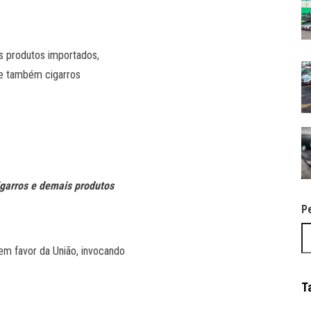
sos produtos importados,
xe também cigarros
cigarros e demais produtos
P
em favor da União, invocando
T