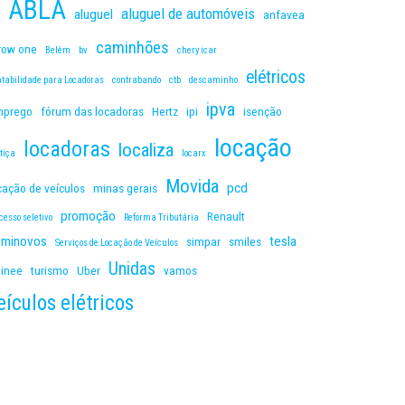
ABLA
aluguel de automóveis
aluguel
anfavea
caminhões
row one
Belém
bv
chery icar
elétricos
tabilidade para Locadoras
contrabando
ctb
descaminho
ipva
mprego
fórum das locadoras
Hertz
ipi
isenção
locação
locadoras
localiza
tiça
locarx
Movida
pcd
cação de veículos
minas gerais
promoção
Renault
cesso seletivo
Reforma Tributária
eminovos
tesla
simpar
smiles
Serviços de Locação de Veículos
Unidas
ainee
turismo
Uber
vamos
eículos elétricos