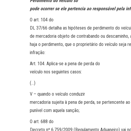
Perdimento do veículo só
pode ocorrer se ele pertencia ao responsável pela in
O art. 104 do
DL 37/66 detalha as hipóteses de perdimento do veícu
de mercadoria objeto de contrabando ou descaminho, a 
haja o perdimento, que o proprietário do veículo seja r
infração:
Art. 104. Aplica-se a pena de perda do
veículo nos seguintes casos:
(…)
V – quando o veículo conduzir
mercadoria sujeita à pena de perda, se pertencente ao
punível com aquela sanção;
O art. 688 do
Decreto nº 6.759/2009 (Regulamento Aduaneiro) vai n