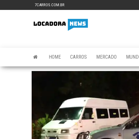
Skip
7CARROS.COM.BR
to
the
Locadora
Tudo
content
sobre
News
locadoras
de
veículos,
gestão
HOME
CARROS
MERCADO
MUND
veicular e
tecnologia