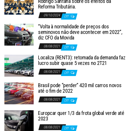
Rodrigo Santana sobre os efeitos da
Reforma Tributária.
09/10/2024
Off
“Volta à normalidade de preços dos
seminovos não deve acontecer em 2022”,
diz CFO da Movida
08/08/2021
Off
Localiza (RENT3): retomada da demanda faz
lucro subir quase 5 vezes no 2T21
08/08/2021
Off
Brasil pode “perder” 420 mil carros novos
até o fim de 2022
08/08/2021
Off
Europcar quer 1/3 da frota global verde até
2023
08/08/2021
Off