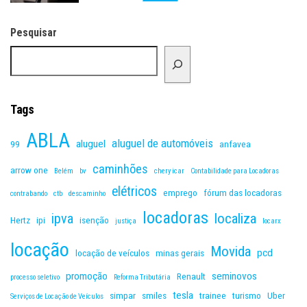
Pesquisar
Tags
ABLA
aluguel de automóveis
aluguel
99
anfavea
caminhões
arrow one
Belém
bv
chery icar
Contabilidade para Locadoras
elétricos
emprego
fórum das locadoras
contrabando
ctb
descaminho
locadoras
ipva
localiza
Hertz
ipi
isenção
justiça
locarx
locação
Movida
pcd
locação de veículos
minas gerais
promoção
seminovos
Renault
processo seletivo
Reforma Tributária
tesla
simpar
smiles
trainee
turismo
Uber
Serviços de Locação de Veículos