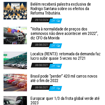
Belém receberá palestra exclusiva de
Rodrigo Santana sobre os efeitos da
Reforma Tributária.
09/10/2024
Off
“Volta à normalidade de preços dos
seminovos não deve acontecer em 2022”,
diz CFO da Movida
08/08/2021
Off
Localiza (RENT3): retomada da demanda faz
lucro subir quase 5 vezes no 2T21
08/08/2021
Off
Brasil pode “perder” 420 mil carros novos
até o fim de 2022
08/08/2021
Off
Europcar quer 1/3 da frota global verde até
2023