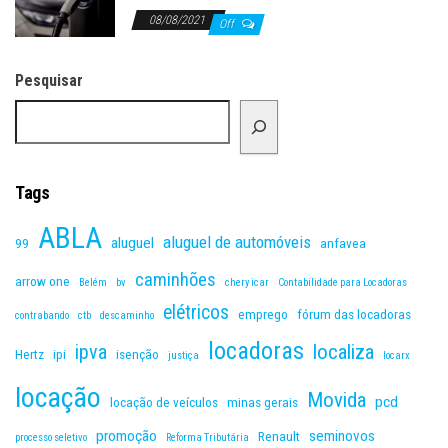
08/08/2021
Off
Pesquisar
Tags
ABLA
aluguel de automóveis
aluguel
99
anfavea
caminhões
arrow one
Belém
bv
chery icar
Contabilidade para Locadoras
elétricos
emprego
fórum das locadoras
contrabando
ctb
descaminho
locadoras
ipva
localiza
Hertz
ipi
isenção
justiça
locarx
locação
Movida
pcd
locação de veículos
minas gerais
promoção
seminovos
Renault
processo seletivo
Reforma Tributária