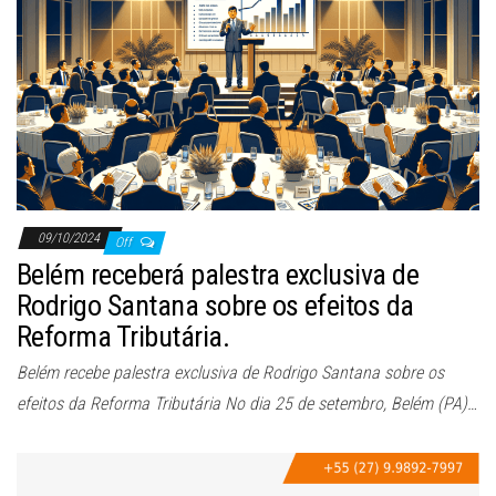
ã
o
09/10/2024
Off
Belém receberá palestra exclusiva de
Rodrigo Santana sobre os efeitos da
Reforma Tributária.
Belém recebe palestra exclusiva de Rodrigo Santana sobre os
efeitos da Reforma Tributária No dia 25 de setembro, Belém (PA)…