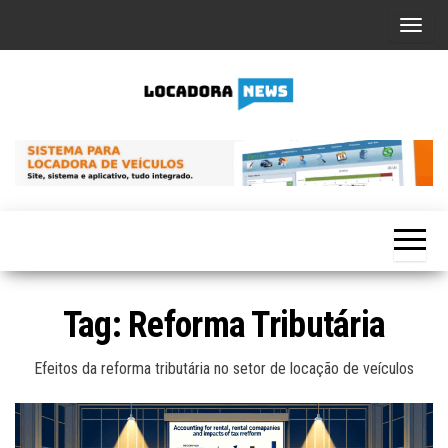
Skip
A
to
l
the
t
content
e
Locadora
Tudo
r
sobre
News
n
locadoras
de
a
veículos,
r
gestão
veicular e
n
tecnologia
a
v
Tag:
Reforma Tributária
e
g
Efeitos da reforma tributária no setor de locação de veículos
a
ç