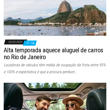
ã
o
02/02/2023
Off
Alta temporada aquece aluguel de carros
no Rio de Janeiro
Locadoras de veículos têm média de ocupação da frota entre 95%
e 100% e expectativa é que a procura perdure…