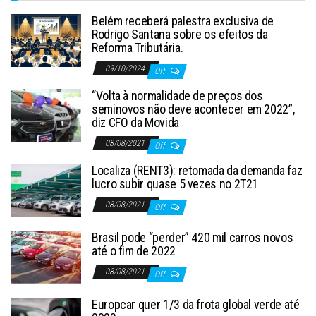
Belém receberá palestra exclusiva de
Rodrigo Santana sobre os efeitos da
Reforma Tributária.
09/10/2024
Off
“Volta à normalidade de preços dos
seminovos não deve acontecer em 2022”,
diz CFO da Movida
08/08/2021
Off
Localiza (RENT3): retomada da demanda faz
lucro subir quase 5 vezes no 2T21
08/08/2021
Off
Brasil pode “perder” 420 mil carros novos
até o fim de 2022
08/08/2021
Off
Europcar quer 1/3 da frota global verde até