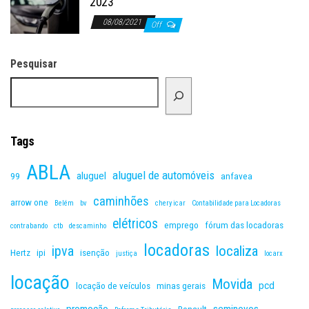
2023
08/08/2021
Off
Pesquisar
Tags
ABLA
aluguel de automóveis
aluguel
99
anfavea
caminhões
arrow one
Belém
bv
chery icar
Contabilidade para Locadoras
elétricos
emprego
fórum das locadoras
contrabando
ctb
descaminho
locadoras
ipva
localiza
Hertz
ipi
isenção
justiça
locarx
locação
Movida
pcd
locação de veículos
minas gerais
promoção
seminovos
Renault