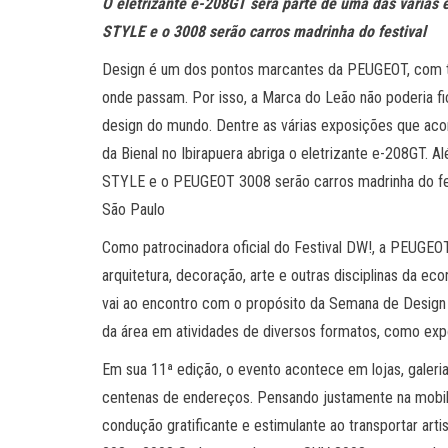
O eletrizante e-208GT será parte de uma das várias
STYLE e o 3008 serão carros madrinha do festival
Design é um dos pontos marcantes da PEUGEOT, com t
onde passam. Por isso, a Marca do Leão não poderia fi
design do mundo. Dentre as várias exposições que a
da Bienal no Ibirapuera abriga o eletrizante e-208GT.
STYLE e o PEUGEOT 3008 serão carros madrinha do fes
São Paulo
Como patrocinadora oficial do Festival DW!, a PEUGE
arquitetura, decoração, arte e outras disciplinas da e
vai ao encontro com o propósito da Semana de Design 
da área em atividades de diversos formatos, como exposi
Em sua 11ª edição, o evento acontece em lojas, galerias
centenas de endereços. Pensando justamente na mobi
condução gratificante e estimulante ao transportar ar