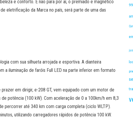
eleza e conforto. E não para por aí, o premiado e magnético
99
a de eletrificação da Marca no país, será parte de uma das
ar
Con
e
jus
ia com sua silhueta arrojada e esportiva. A dianteira
lo
m a iluminação de faróis Full LED na parte inferior em formato
pro
s
tr
 e prazer em dirigir, e-208 GT, vem equipado com um motor de
s de potência (100 kW). Com aceleração de 0 a 100km/h em 8,3
v
e percorrer até 340 km com carga completa (ciclo WLTP).
nutos, utilizando carregadores rápidos de potência 100 kW.