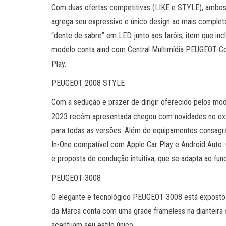
Com duas ofertas competitivas (LIKE e STYLE), ambos
agrega seu expressivo e único design ao mais complet
“dente de sabre” em LED junto aos faróis, item que in
modelo conta aind com Central Multimídia PEUGEOT Co
Play.
PEUGEOT 2008 STYLE
Com a sedução e prazer de dirigir oferecido pelos mod
2023 recém apresentada chegou com novidades no exter
para todas as versões. Além de equipamentos consagrad
In-One compatível com Apple Car Play e Android Auto
e proposta de condução intuitiva, que se adapta ao fu
PEUGEOT 3008
O elegante e tecnológico PEUGEOT 3008 está exposto 
da Marca conta com uma grade frameless na dianteira s
acentuam seu estilo único.