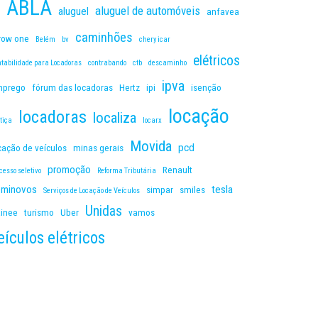
ABLA
aluguel de automóveis
aluguel
anfavea
caminhões
row one
Belém
bv
chery icar
elétricos
tabilidade para Locadoras
contrabando
ctb
descaminho
ipva
mprego
fórum das locadoras
Hertz
ipi
isenção
locação
locadoras
localiza
tiça
locarx
Movida
pcd
cação de veículos
minas gerais
promoção
Renault
cesso seletivo
Reforma Tributária
eminovos
tesla
simpar
smiles
Serviços de Locação de Veículos
Unidas
ainee
turismo
Uber
vamos
eículos elétricos