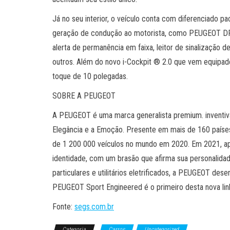
Já no seu interior, o veículo conta com diferenciado pa
geração de condução ao motorista, como PEUGEOT DRI
alerta de permanência em faixa, leitor de sinalização
outros. Além do novo i-Cockpit ® 2.0 que vem equipado 
toque de 10 polegadas.
SOBRE A PEUGEOT
A PEUGEOT é uma marca generalista premium. inventiva
Elegância e a Emoção. Presente em mais de 160 paíse
de 1 200 000 veículos no mundo em 2020. Em 2021, a
identidade, com um brasão que afirma sua personalid
particulares e utilitários eletrificados, a PEUGEOT d
PEUGEOT Sport Engineered é o primeiro desta nova linh
Fonte:
segs.com.br
Categoria
Carros
Uncategorized