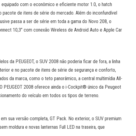
 equipado com o econômico e eficiente motor 1.0, o hatch
o pacote de itens de série do mercado. Além do inconfundível
clusive passa a ser de série em toda a gama do Novo 208, o
nnect 10,3” com conexão Wireless de Android Auto e Apple Car
elos da PEUGEOT, o SUV 2008 não poderia ficar de fora, a linha
ior e no pacote de itens de série de segurança e conforto,
os da marca, como o teto panorâmico, a central multimídia All-
. O PEUGEOT 2008 oferece ainda o i-Cockpit® único da Peugeot
ncionamento do veículo em todos os tipos de terreno.
em sua versão completa, GT Pack. No exterior, o SUV premium
em moldura e novas lanternas Full LED na traseira, que