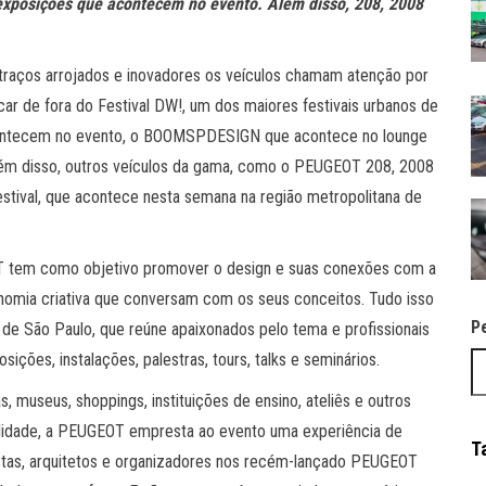
 exposições que acontecem no evento. Além disso, 208, 2008
raços arrojados e inovadores os veículos chamam atenção por
car de fora do Festival DW!, um dos maiores festivais urbanos de
contecem no evento, o BOOMSPDESIGN que acontece no lounge
 Além disso, outros veículos da gama, como o PEUGEOT 208, 2008
tival, que acontece nesta semana na região metropolitana de
OT tem como objetivo promover o design e suas conexões com a
conomia criativa que conversam com os seus conceitos. Tudo isso
P
de São Paulo, que reúne apaixonados pelo tema e profissionais
ções, instalações, palestras, tours, talks e seminários.
, museus, shoppings, instituições de ensino, ateliês e outros
lidade, a PEUGEOT empresta ao evento uma experiência de
T
tistas, arquitetos e organizadores nos recém-lançado PEUGEOT