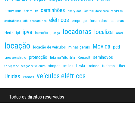
caminhões
arrow one
Belém
bv
chery icar
Contabilidade para Locadoras
elétricos
emprego
fórum das locadoras
contrabando
ctb
descaminho
locadoras
ipva
localiza
Hertz
ipi
isenção
justiça
locarx
locação
Movida
pcd
locação de veículos
minas gerais
promoção
seminovos
Renault
processo seletivo
Reforma Tributária
tesla
simpar
smiles
trainee
turismo
Uber
Serviços de Locação de Veículos
veículos elétricos
Unidas
vamos
Todos os direitos reservados