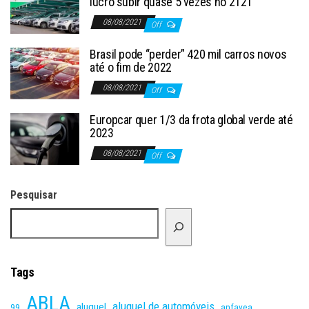
lucro subir quase 5 vezes no 2T21
08/08/2021
Off
Brasil pode “perder” 420 mil carros novos
até o fim de 2022
08/08/2021
Off
Europcar quer 1/3 da frota global verde até
2023
08/08/2021
Off
Pesquisar
Tags
ABLA
aluguel de automóveis
aluguel
99
anfavea