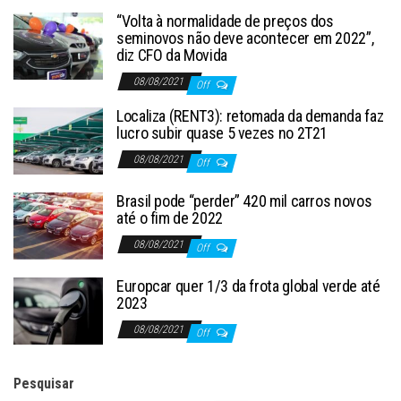
“Volta à normalidade de preços dos
seminovos não deve acontecer em 2022”,
diz CFO da Movida
08/08/2021
Off
Localiza (RENT3): retomada da demanda faz
lucro subir quase 5 vezes no 2T21
08/08/2021
Off
Brasil pode “perder” 420 mil carros novos
até o fim de 2022
08/08/2021
Off
Europcar quer 1/3 da frota global verde até
2023
08/08/2021
Off
Pesquisar