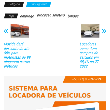
Categoria
Uncategorized
processo seletivo
emprego
Unidas
Tags
Movida dará
Locadoras
desconto de até
aumentam
50% para
compras de
motoristas da 99
veículos em
alugarem carros
85,4% no 2T
elétricos
2022