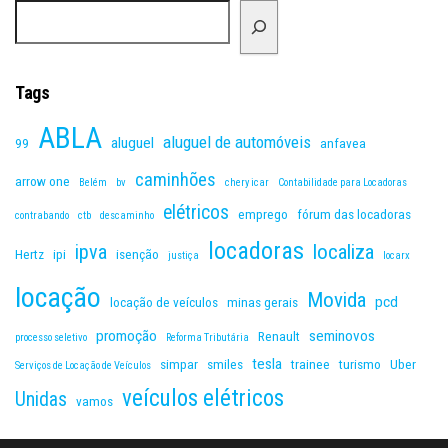
Tags
ABLA
aluguel de automóveis
aluguel
99
anfavea
caminhões
arrow one
Belém
bv
chery icar
Contabilidade para Locadoras
elétricos
emprego
fórum das locadoras
contrabando
ctb
descaminho
locadoras
ipva
localiza
Hertz
ipi
isenção
justiça
locarx
locação
Movida
pcd
locação de veículos
minas gerais
promoção
seminovos
Renault
processo seletivo
Reforma Tributária
tesla
simpar
smiles
trainee
turismo
Uber
Serviços de Locação de Veículos
veículos elétricos
Unidas
vamos