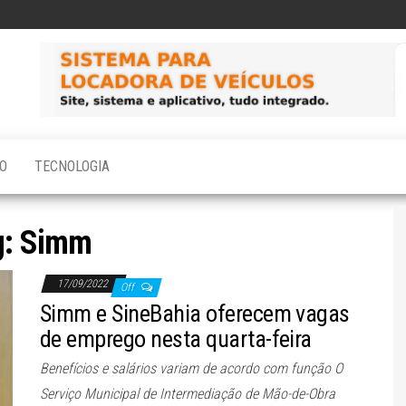
O
TECNOLOGIA
g:
Simm
17/09/2022
Off
Simm e SineBahia oferecem vagas
de emprego nesta quarta-feira
Benefícios e salários variam de acordo com função O
Serviço Municipal de Intermediação de Mão-de-Obra