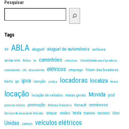
Pesquisar
Tags
ABLA
aluguel de automóveis
aluguel
99
anfavea
caminhões
arrow one
Belém
bv
chery icar
Contabilidade para Locadoras
elétricos
emprego
fórum das locadoras
contrabando
ctb
descaminho
locadoras
ipva
localiza
Hertz
ipi
isenção
justiça
locarx
locação
Movida
pcd
locação de veículos
minas gerais
promoção
seminovos
Renault
processo seletivo
Reforma Tributária
tesla
simpar
smiles
trainee
turismo
Uber
Serviços de Locação de Veículos
veículos elétricos
Unidas
vamos