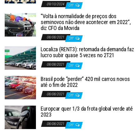
09/10/2024
Off
“Volta à normalidade de preços dos
seminovos não deve acontecer em 2022”,
diz CFO da Movida
08/08/2021
Off
Localiza (RENT3): retomada da demanda faz
lucro subir quase 5 vezes no 2T21
08/08/2021
Off
Brasil pode “perder” 420 mil carros novos
até o fim de 2022
08/08/2021
Off
Europcar quer 1/3 da frota global verde até
2023
08/08/2021
Off