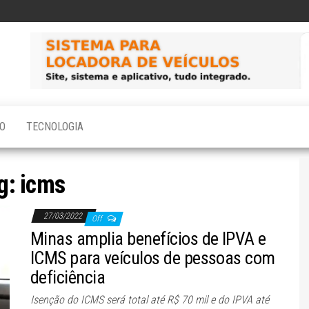
O
TECNOLOGIA
g:
icms
27/03/2022
Off
Minas amplia benefícios de IPVA e
ICMS para veículos de pessoas com
deficiência
Isenção do ICMS será total até R$ 70 mil e do IPVA até