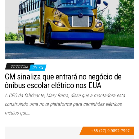
ã
o
03/03/2022
Off
GM sinaliza que entrará no negócio de
ônibus escolar elétrico nos EUA
A CEO da fabricante, Mary Barra, disse que a montadora está
construindo uma nova plataforma para caminhões elétricos
médios que…