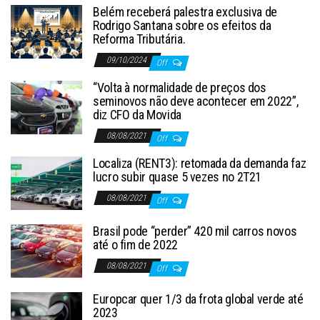
Belém receberá palestra exclusiva de
Rodrigo Santana sobre os efeitos da
Reforma Tributária.
09/10/2024
Off
“Volta à normalidade de preços dos
seminovos não deve acontecer em 2022”,
diz CFO da Movida
08/08/2021
Off
Localiza (RENT3): retomada da demanda faz
lucro subir quase 5 vezes no 2T21
08/08/2021
Off
Brasil pode “perder” 420 mil carros novos
até o fim de 2022
08/08/2021
Off
Europcar quer 1/3 da frota global verde até
2023