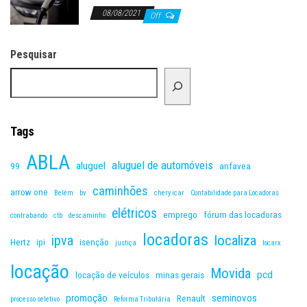
08/08/2021
Off
Pesquisar
Tags
ABLA
aluguel de automóveis
aluguel
99
anfavea
caminhões
arrow one
Belém
bv
chery icar
Contabilidade para Locadoras
elétricos
emprego
fórum das locadoras
contrabando
ctb
descaminho
locadoras
ipva
localiza
Hertz
ipi
isenção
justiça
locarx
locação
Movida
pcd
locação de veículos
minas gerais
promoção
seminovos
Renault
processo seletivo
Reforma Tributária