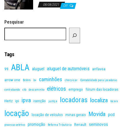
08/08/2021
Off
Pesquisar
Tags
ABLA
aluguel de automóveis
aluguel
99
anfavea
caminhões
arrow one
Belém
bv
chery icar
Contabilidade para Locadoras
elétricos
emprego
fórum das locadoras
contrabando
ctb
descaminho
locadoras
ipva
localiza
Hertz
ipi
isenção
justiça
locarx
locação
Movida
pcd
locação de veículos
minas gerais
promoção
seminovos
Renault
processo seletivo
Reforma Tributária