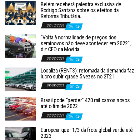
Belém receberá palestra exclusiva de
Rodrigo Santana sobre os efeitos da
Reforma Tributária.
09/10/2024
Off
“Volta à normalidade de preços dos
seminovos não deve acontecer em 2022”,
diz CFO da Movida
08/08/2021
Off
Localiza (RENT3): retomada da demanda faz
lucro subir quase 5 vezes no 2T21
08/08/2021
Off
Brasil pode “perder” 420 mil carros novos
até o fim de 2022
08/08/2021
Off
Europcar quer 1/3 da frota global verde até
2023