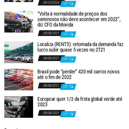
09/10/2024
Off
“Volta à normalidade de preços dos
seminovos não deve acontecer em 2022”,
diz CFO da Movida
08/08/2021
Off
Localiza (RENT3): retomada da demanda faz
lucro subir quase 5 vezes no 2T21
08/08/2021
Off
Brasil pode “perder” 420 mil carros novos
até o fim de 2022
08/08/2021
Off
Europcar quer 1/3 da frota global verde até
2023
08/08/2021
Off