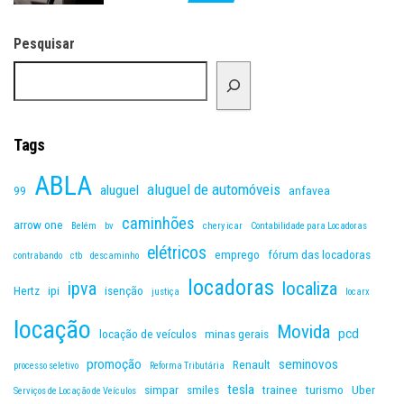
Pesquisar
Tags
ABLA
aluguel de automóveis
aluguel
99
anfavea
caminhões
arrow one
Belém
bv
chery icar
Contabilidade para Locadoras
elétricos
emprego
fórum das locadoras
contrabando
ctb
descaminho
locadoras
ipva
localiza
Hertz
ipi
isenção
justiça
locarx
locação
Movida
pcd
locação de veículos
minas gerais
promoção
seminovos
Renault
processo seletivo
Reforma Tributária
tesla
simpar
smiles
trainee
turismo
Uber
Serviços de Locação de Veículos