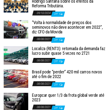
Rodrigo Santana sobre os efeitos da
Reforma Tributária.
09/10/2024
Off
“Volta à normalidade de preços dos
seminovos não deve acontecer em 2022”,
diz CFO da Movida
08/08/2021
Off
Localiza (RENT3): retomada da demanda faz
lucro subir quase 5 vezes no 2T21
08/08/2021
Off
Brasil pode “perder” 420 mil carros novos
até o fim de 2022
08/08/2021
Off
Europcar quer 1/3 da frota global verde até
2023
08/08/2021
Off