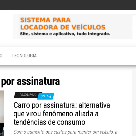
O
TECNOLOGIA
 por assinatura
26/08/2022
Off
Carro por assinatura: alternativa
que virou fenômeno aliada a
tendências de consumo
Com o aumento dos custos para manter um veículo, a