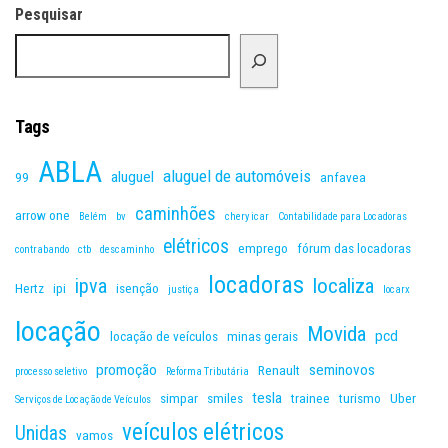
Pesquisar
Tags
ABLA
aluguel de automóveis
aluguel
99
anfavea
caminhões
arrow one
Belém
bv
chery icar
Contabilidade para Locadoras
elétricos
emprego
fórum das locadoras
contrabando
ctb
descaminho
locadoras
ipva
localiza
Hertz
ipi
isenção
justiça
locarx
locação
Movida
pcd
locação de veículos
minas gerais
promoção
seminovos
Renault
processo seletivo
Reforma Tributária
tesla
simpar
smiles
trainee
turismo
Uber
Serviços de Locação de Veículos
veículos elétricos
Unidas
vamos