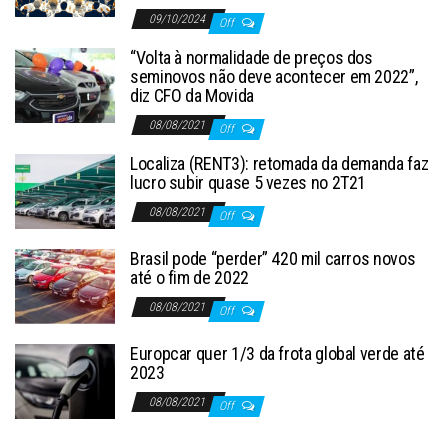
09/10/2024
Off
“Volta à normalidade de preços dos
seminovos não deve acontecer em 2022”,
diz CFO da Movida
08/08/2021
Off
Localiza (RENT3): retomada da demanda faz
lucro subir quase 5 vezes no 2T21
08/08/2021
Off
Brasil pode “perder” 420 mil carros novos
até o fim de 2022
08/08/2021
Off
Europcar quer 1/3 da frota global verde até
2023
08/08/2021
Off