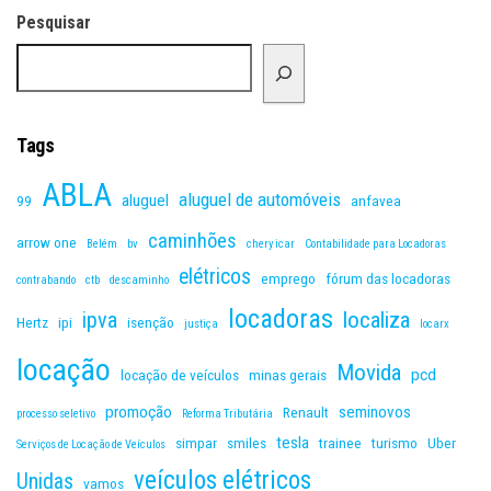
Pesquisar
Tags
ABLA
aluguel de automóveis
aluguel
99
anfavea
caminhões
arrow one
Belém
bv
chery icar
Contabilidade para Locadoras
elétricos
emprego
fórum das locadoras
contrabando
ctb
descaminho
locadoras
ipva
localiza
Hertz
ipi
isenção
justiça
locarx
locação
Movida
pcd
locação de veículos
minas gerais
promoção
seminovos
Renault
processo seletivo
Reforma Tributária
tesla
simpar
smiles
trainee
turismo
Uber
Serviços de Locação de Veículos
veículos elétricos
Unidas
vamos