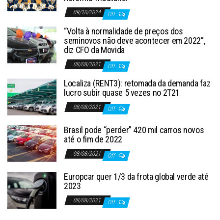
09/10/2024
Off
“Volta à normalidade de preços dos
seminovos não deve acontecer em 2022”,
diz CFO da Movida
08/08/2021
Off
Localiza (RENT3): retomada da demanda faz
lucro subir quase 5 vezes no 2T21
08/08/2021
Off
Brasil pode “perder” 420 mil carros novos
até o fim de 2022
08/08/2021
Off
Europcar quer 1/3 da frota global verde até
2023
08/08/2021
Off