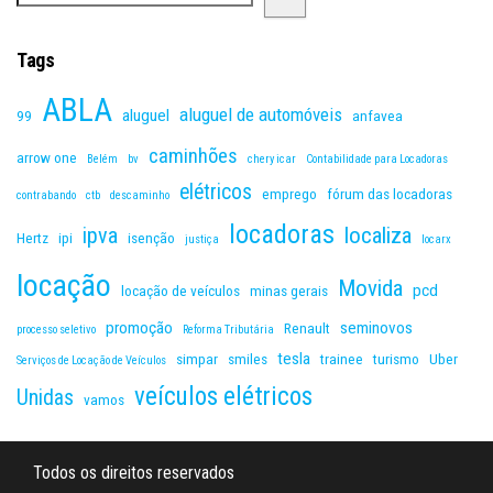
Tags
ABLA
aluguel de automóveis
aluguel
99
anfavea
caminhões
arrow one
Belém
bv
chery icar
Contabilidade para Locadoras
elétricos
emprego
fórum das locadoras
contrabando
ctb
descaminho
locadoras
ipva
localiza
Hertz
ipi
isenção
justiça
locarx
locação
Movida
pcd
locação de veículos
minas gerais
promoção
seminovos
Renault
processo seletivo
Reforma Tributária
tesla
simpar
smiles
trainee
turismo
Uber
Serviços de Locação de Veículos
veículos elétricos
Unidas
vamos
Todos os direitos reservados