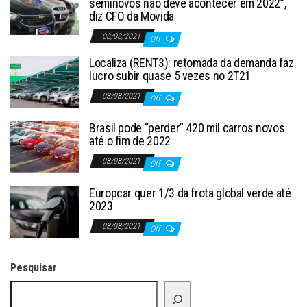
seminovos não deve acontecer em 2022”,
diz CFO da Movida
08/08/2021
Off
Localiza (RENT3): retomada da demanda faz
lucro subir quase 5 vezes no 2T21
08/08/2021
Off
Brasil pode “perder” 420 mil carros novos
até o fim de 2022
08/08/2021
Off
Europcar quer 1/3 da frota global verde até
2023
08/08/2021
Off
Pesquisar