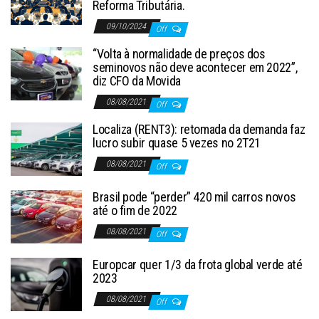
Reforma Tributária.
09/10/2024
Off
“Volta à normalidade de preços dos
seminovos não deve acontecer em 2022”,
diz CFO da Movida
08/08/2021
Off
Localiza (RENT3): retomada da demanda faz
lucro subir quase 5 vezes no 2T21
08/08/2021
Off
Brasil pode “perder” 420 mil carros novos
até o fim de 2022
08/08/2021
Off
Europcar quer 1/3 da frota global verde até
2023
08/08/2021
Off