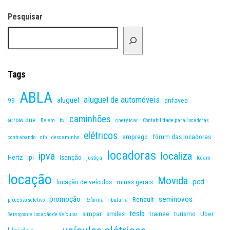
Pesquisar
Tags
ABLA
aluguel de automóveis
aluguel
99
anfavea
caminhões
arrow one
Belém
bv
chery icar
Contabilidade para Locadoras
elétricos
emprego
fórum das locadoras
contrabando
ctb
descaminho
locadoras
ipva
localiza
Hertz
ipi
isenção
justiça
locarx
locação
Movida
pcd
locação de veículos
minas gerais
promoção
seminovos
Renault
processo seletivo
Reforma Tributária
tesla
simpar
smiles
trainee
turismo
Uber
Serviços de Locação de Veículos