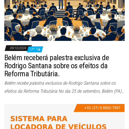
ã
o
09/10/2024
Off
Belém receberá palestra exclusiva de
Rodrigo Santana sobre os efeitos da
Reforma Tributária.
Belém recebe palestra exclusiva de Rodrigo Santana sobre os
efeitos da Reforma Tributária No dia 25 de setembro, Belém (PA)…