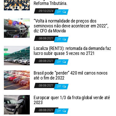
Reforma Tributária.
09/10/2024
Off
“Volta à normalidade de preços dos
seminovos não deve acontecer em 2022”,
diz CFO da Movida
08/08/2021
Off
Localiza (RENT3): retomada da demanda faz
lucro subir quase 5 vezes no 2T21
08/08/2021
Off
Brasil pode “perder” 420 mil carros novos
até o fim de 2022
08/08/2021
Off
Europcar quer 1/3 da frota global verde até
2023
08/08/2021
Off