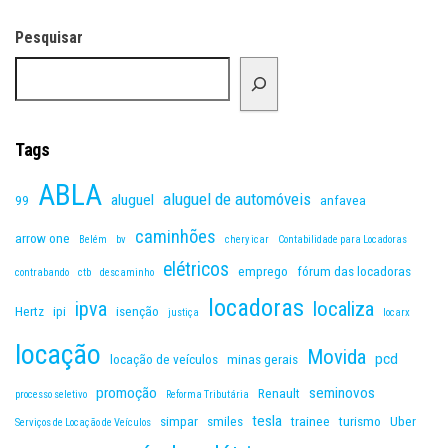
Pesquisar
Tags
ABLA
aluguel de automóveis
aluguel
99
anfavea
caminhões
arrow one
Belém
bv
chery icar
Contabilidade para Locadoras
elétricos
emprego
fórum das locadoras
contrabando
ctb
descaminho
locadoras
ipva
localiza
Hertz
ipi
isenção
justiça
locarx
locação
Movida
pcd
locação de veículos
minas gerais
promoção
seminovos
Renault
processo seletivo
Reforma Tributária
tesla
simpar
smiles
trainee
turismo
Uber
Serviços de Locação de Veículos