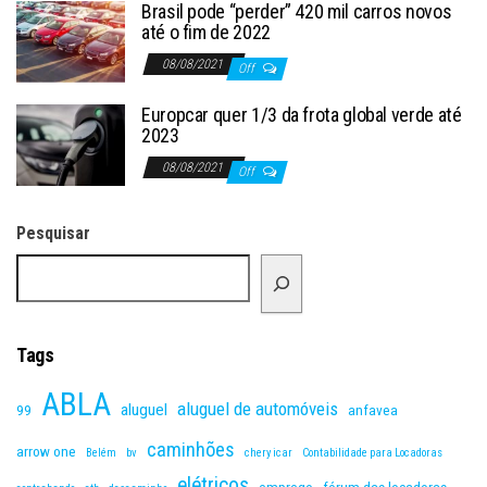
Brasil pode “perder” 420 mil carros novos
até o fim de 2022
08/08/2021
Off
Europcar quer 1/3 da frota global verde até
2023
08/08/2021
Off
Pesquisar
Tags
ABLA
aluguel de automóveis
aluguel
99
anfavea
caminhões
arrow one
Belém
bv
chery icar
Contabilidade para Locadoras
elétricos