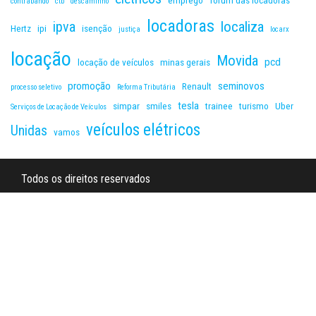
emprego
fórum das locadoras
contrabando
ctb
descaminho
locadoras
ipva
localiza
Hertz
ipi
isenção
justiça
locarx
locação
Movida
pcd
locação de veículos
minas gerais
promoção
seminovos
Renault
processo seletivo
Reforma Tributária
tesla
simpar
smiles
trainee
turismo
Uber
Serviços de Locação de Veículos
veículos elétricos
Unidas
vamos
Todos os direitos reservados