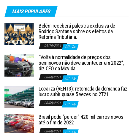
MAIS POPULARES
Belém receberá palestra exclusiva de
Rodrigo Santana sobre os efeitos da
Reforma Tributária.
09/10/2024
Off
“Volta à normalidade de preços dos
seminovos não deve acontecer em 2022”,
diz CFO da Movida
08/08/2021
Off
Localiza (RENT3): retomada da demanda faz
lucro subir quase 5 vezes no 2T21
08/08/2021
Off
Brasil pode “perder” 420 mil carros novos
até o fim de 2022
08/08/2021
Off