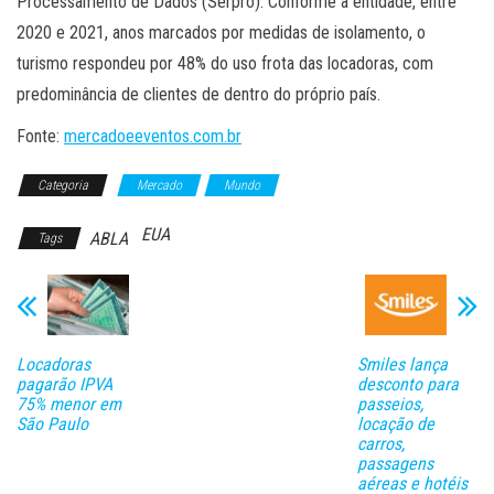
Processamento de Dados (Serpro). Conforme a entidade, entre
2020 e 2021, anos marcados por medidas de isolamento, o
turismo respondeu por 48% do uso frota das locadoras, com
predominância de clientes de dentro do próprio país.
Fonte:
mercadoeeventos.com.br
Categoria
Mercado
Mundo
EUA
ABLA
Tags
Locadoras
Smiles lança
pagarão IPVA
desconto para
75% menor em
passeios,
São Paulo
locação de
carros,
passagens
aéreas e hotéis