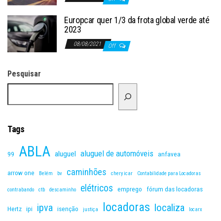
Europcar quer 1/3 da frota global verde até
2023
08/08/2021
Off
Pesquisar
Tags
ABLA
aluguel de automóveis
aluguel
99
anfavea
caminhões
arrow one
Belém
bv
chery icar
Contabilidade para Locadoras
elétricos
emprego
fórum das locadoras
contrabando
ctb
descaminho
locadoras
ipva
localiza
Hertz
ipi
isenção
justiça
locarx